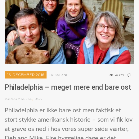
16. DECEMBER 2016
4877
1
BY KATRINE
Philadelphia – meget mere end bare ost
JORDOMREJSE
,
USA
Philadelphia er ikke bare ost men faktisk et
stort stykke amerikansk historie – som vi fik lov
at grave os ned i hos vores super søde værter,
Deb and Mike. Fire hyggelige dage er det