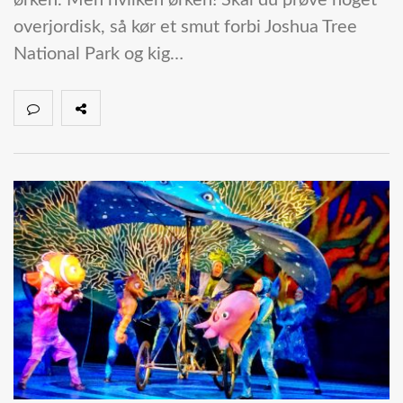
ørken. Men hvilken ørken! Skal du prøve noget
overjordisk, så kør et smut forbi Joshua Tree
National Park og kig…