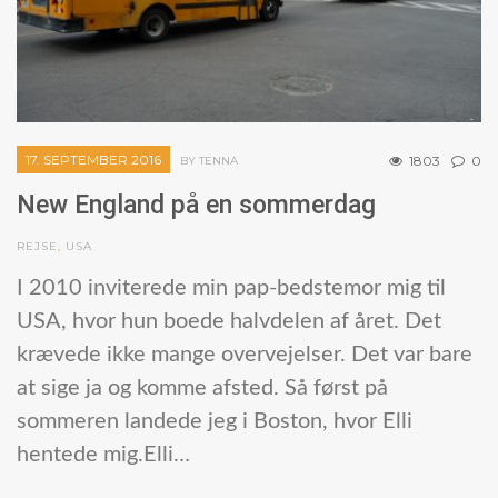
17. SEPTEMBER 2016
1803
0
BY TENNA
New England på en sommerdag
REJSE
,
USA
I 2010 inviterede min pap-bedstemor mig til
USA, hvor hun boede halvdelen af året. Det
krævede ikke mange overvejelser. Det var bare
at sige ja og komme afsted. Så først på
sommeren landede jeg i Boston, hvor Elli
hentede mig.Elli…