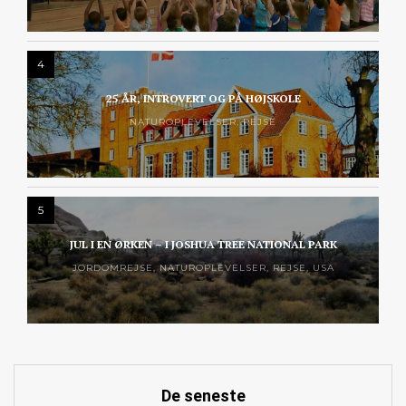
4
25 ÅR, INTROVERT OG PÅ HØJSKOLE
NATUROPLEVELSER
,
REJSE
5
JUL I EN ØRKEN – I JOSHUA TREE NATIONAL PARK
JORDOMREJSE
,
NATUROPLEVELSER
,
REJSE
,
USA
De seneste