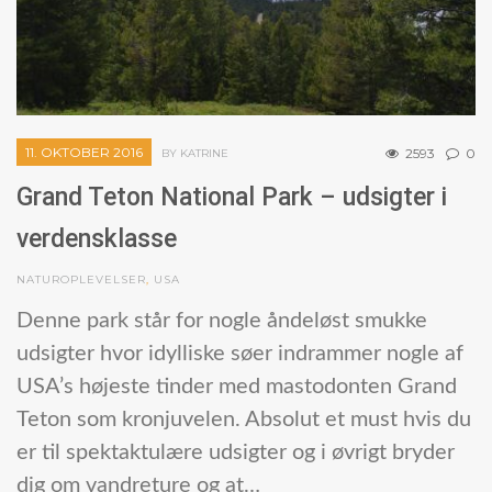
11. OKTOBER 2016
2593
0
BY KATRINE
Grand Teton National Park – udsigter i
verdensklasse
NATUROPLEVELSER
,
USA
Denne park står for nogle åndeløst smukke
udsigter hvor idylliske søer indrammer nogle af
USA’s højeste tinder med mastodonten Grand
Teton som kronjuvelen. Absolut et must hvis du
er til spektaktulære udsigter og i øvrigt bryder
dig om vandreture og at…