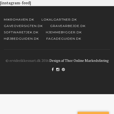
[instagram-feed]
MIKROHAVEN.DK
LOKALGARTNER.DK
GAVEOVERSIGTEN.DK
GRAVEARBEJDE.DK
SOFTWARETJEK.DK
HJEMMEBYGGER.DK
HØJBEDGUIDEN.DK
FACADEGUIDEN.DK
© erviderikkesnart.dk 2016
Design af Thor Online Markedsføring