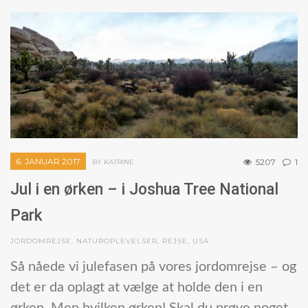
6. JANUAR 2017
5207
1
BY KATRINE
Jul i en ørken – i Joshua Tree National
Park
JORDOMREJSE
,
NATUROPLEVELSER
,
REJSE
,
USA
Så nåede vi julefasen på vores jordomrejse – og
det er da oplagt at vælge at holde den i en