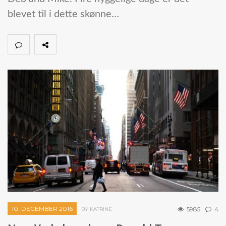
blevet til i dette skønne…
10. DECEMBER 2016
5985
4
BY KATRINE