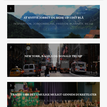
1
AT KVITTE JOBBET OG REJSE UD I DET BLÅ
INSPIRATION
,
JORDOMREJSE
,
PASSION PLANNER
,
REJSE
2
NEW YORK, BAGELS OG DONALD TRUMP
JORDOMREJSE
,
USA
3
TRACEY GØR DET UMULIGE MULIGT GENNEM DUKKETEATER
DUKKETEATER
,
ILDSJAELE
,
INSPIRATION