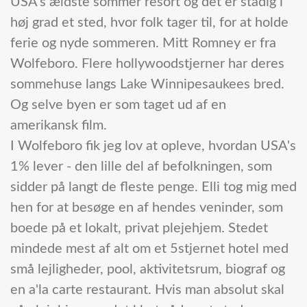
USA's ældste sommer resort og det er stadig i
høj grad et sted, hvor folk tager til, for at holde
ferie og nyde sommeren. Mitt Romney er fra
Wolfeboro. Flere hollywoodstjerner har deres
sommehuse langs Lake Winnipesaukees bred.
Og selve byen er som taget ud af en
amerikansk film.
I Wolfeboro fik jeg lov at opleve, hvordan USA's
1% lever - den lille del af befolkningen, som
sidder på langt de fleste penge. Elli tog mig med
hen for at besøge en af hendes veninder, som
boede på et lokalt, privat plejehjem. Stedet
mindede mest af alt om et 5stjernet hotel med
små lejligheder, pool, aktivitetsrum, biograf og
en a'la carte restaurant. Hvis man absolut skal