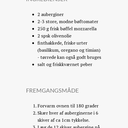
2 auberginer
2-3 store, modne bøftomater
250 g frisk bøffel mozzarella
2 spsk olivenolie
finthakkede, friske urter
(basilikum, oregano og timian)
- tørrede kan også godt bruges
salt og friskkværnet peber
FREMGANGSMÅDE
Forvarm ovnen til 180 grader
Skær hver af auberginerne i 6
skiver af ca 1cm tykkelse.
Læg de 12 skiver aubergine på