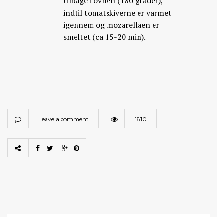
tilbage i ovnen (180 grader),
indtil tomatskiverne er varmet
igennem og mozarellaen er
smeltet (ca 15-20 min).
Leave a comment
1810