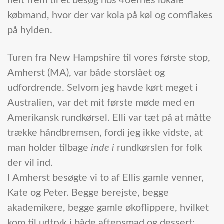
helt frem til et besøg hos 40ernes lokale
købmand, hvor der var kola på køl og cornflakes
på hylden.
Turen fra New Hampshire til vores første stop,
Amherst (MA), var både storslået og
udfordrende. Selvom jeg havde kørt meget i
Australien, var det mit første møde med en
Amerikansk rundkørsel. Elli var tæt på at måtte
trække håndbremsen, fordi jeg ikke vidste, at
man holder tilbage
inde i
rundkørslen for folk
der vil ind.
I Amherst besøgte vi to af Ellis gamle venner,
Kate og Peter. Begge berejste, begge
akademikere, begge gamle økoflippere, hvilket
kom til udtryk i både aftensmad og dessert;