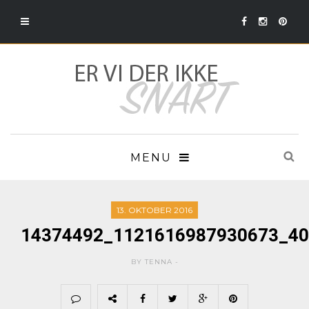
MENU
13. OKTOBER 2016
14374492_1121616987930673_40
BY TENNA -