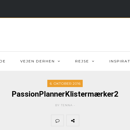
DE
VEJEN DERHEN
REJSE
INSPIRA
6. OKTOBER 2016
PassionPlannerKlistermærker2
BY TENNA -