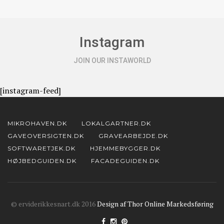
Instagram
JOIN OUR INSTAWORLD
[instagram-feed]
MIKROHAVEN.DK
LOKALGARTNER.DK
GAVEOVERSIGTEN.DK
GRAVEARBEJDE.DK
SOFTWARETJEK.DK
HJEMMEBYGGER.DK
HØJBEDGUIDEN.DK
FACADEGUIDEN.DK
© erviderikkesnart.dk 2016
Design af Thor Online Markedsføring