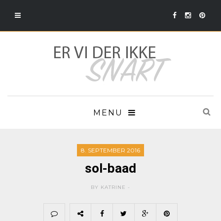
MENU
8. SEPTEMBER 2016
sol-baad
BY KATRINE -